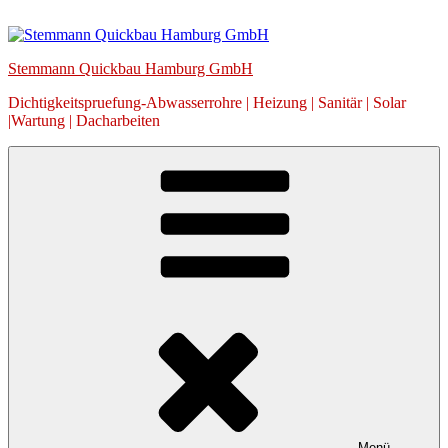
Zum
Inhalt
springen
Stemmann Quickbau Hamburg GmbH
Dichtigkeitspruefung-Abwasserrohre | Heizung | Sanitär | Solar
|Wartung | Dacharbeiten
Menü