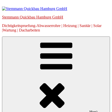
Zum
Inhalt
springen
Stemmann Quickbau Hamburg GmbH
Dichtigkeitspruefung-Abwasserrohre | Heizung | Sanitär | Solar
|Wartung | Dacharbeiten
Menü