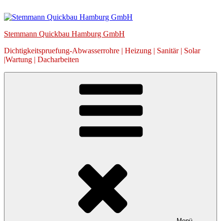
Zum
Inhalt
springen
Stemmann Quickbau Hamburg GmbH
Dichtigkeitspruefung-Abwasserrohre | Heizung | Sanitär | Solar
|Wartung | Dacharbeiten
Menü