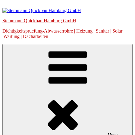
Zum
Inhalt
springen
Stemmann Quickbau Hamburg GmbH
Dichtigkeitspruefung-Abwasserrohre | Heizung | Sanitär | Solar
|Wartung | Dacharbeiten
Menü