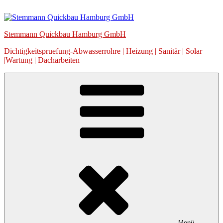
Zum
Inhalt
springen
Stemmann Quickbau Hamburg GmbH
Dichtigkeitspruefung-Abwasserrohre | Heizung | Sanitär | Solar
|Wartung | Dacharbeiten
Menü